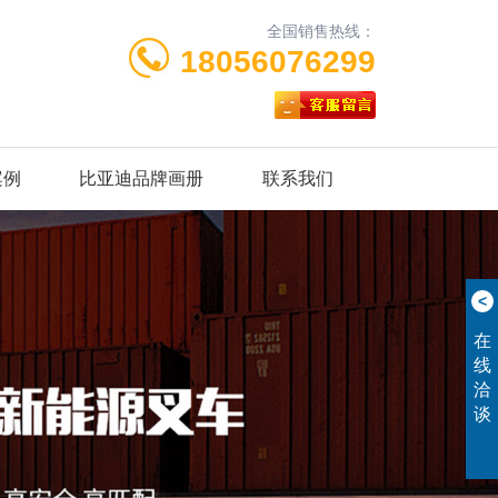
全国销售热线：
18056076299
案例
比亚迪品牌画册
联系我们
<
在
线
洽
谈